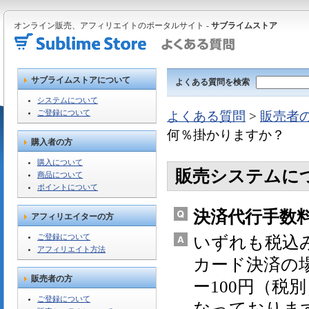
オンライン販売、アフィリエイトのポータルサイト -
サブライムストア
サブライムストアについて
よくある質問を検索
システムについて
ご登録について
よくある質問
>
販売者
何％掛かりますか？
購入者の方
購入について
販売システムに
商品について
ポイントについて
決済代行手数
アフィリエイターの方
ご登録について
いずれも税込み
アフィリエイト方法
カード決済の場
販売者の方
ー100円（税
ご登録について
なっておりま