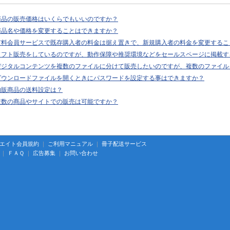
商品の販売価格はいくらでもいいのですか？
商品名や価格を変更することはできますか？
有料会員サービスで既存購入者の料金は据え置きで、新規購入者の料金を変更するこ
ソフト販売をしているのですが、動作保障や推奨環境などをセールスページに掲載す
デジタルコンテンツを複数のファイルに分けて販売したいのですが、複数のファイル
ダウンロードファイルを開くときにパスワードを設定する事はできますか？
物販商品の送料設定は？
複数の商品やサイトでの販売は可能ですか？
エイト会員規約
｜
ご利用マニュアル
｜
冊子配送サービス
｜
ＦＡＱ
｜
広告募集
｜
お問い合わせ