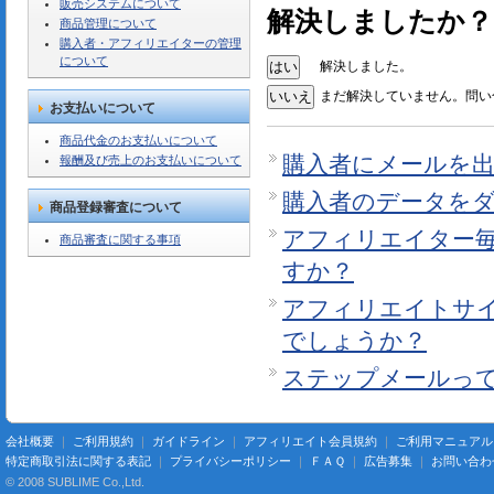
販売システムについて
解決しましたか？
商品管理について
購入者・アフィリエイターの管理
について
解決しました。
まだ解決していません。問い
お支払いについて
商品代金のお支払いについて
購入者にメールを
報酬及び売上のお支払いについて
購入者のデータを
商品登録審査について
アフィリエイター
商品審査に関する事項
すか？
アフィリエイトサ
でしょうか？
ステップメールっ
会社概要
｜
ご利用規約
｜
ガイドライン
｜
アフィリエイト会員規約
｜
ご利用マニュアル
特定商取引法に関する表記
｜
プライバシーポリシー
｜
ＦＡＱ
｜
広告募集
｜
お問い合わ
© 2008 SUBLIME Co.,Ltd.