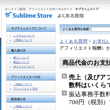
オンライン販売、アフィリエイトのポータルサイト -
サブライムストア
サブライムストアについて
よくある質問を検索
システムについて
ご登録について
よくある質問
>
お支払
アフィリエイト報酬）
購入者の方
購入について
商品代金のお支
商品について
ポイントについて
売上（及びア
アフィリエイターの方
数料はいくら
ご登録について
アフィリエイト方法
振込事務手数
販売者の方
700円（税別
ご登録について