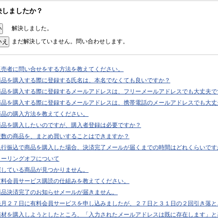
決しましたか？
解決しました。
まだ解決していません。問い合わせします。
販売者に問い合せをする方法を教えてください。
商品を購入する際に登録する氏名は、本名でなくても良いですか？
商品を購入する際に登録するメールアドレスは、フリーメールアドレスでも大丈夫で
商品を購入する際に登録するメールアドレスは、携帯電話のメールアドレスでも大丈
商品の購入方法を教えてください。
商品を購入したいのですが、購入者登録は必要ですか？
複数の商品を、まとめ買いすることはできますか？
銀行振込で商品を購入した場合、決済完了メールが届くまでの時間はどれくらいです
クーリングオフについて
探している商品が見つかりません。
有料会員サービス購読の仕組みを教えてください。
商品決済完了のお知らせメールが届きません。
先月２７日に有料会員サービスを申し込みましたが、２７日と３１日の２回引き落と
商材を購入しようとしたところ、「入力されたメールアドレスは既に存在します」と