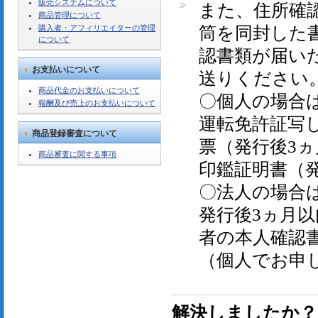
販売システムについて
また、住所確
商品管理について
購入者・アフィリエイターの管理
筒を同封した
について
認書類が届い
お支払いについて
送りください
商品代金のお支払いについて
〇個人の場合
報酬及び売上のお支払いについて
運転免許証写
商品登録審査について
票（発行後3ヵ
商品審査に関する事項
印鑑証明書（
〇法人の場合
発行後3ヵ月
者の本人確認
（個人でお申
解決しましたか？