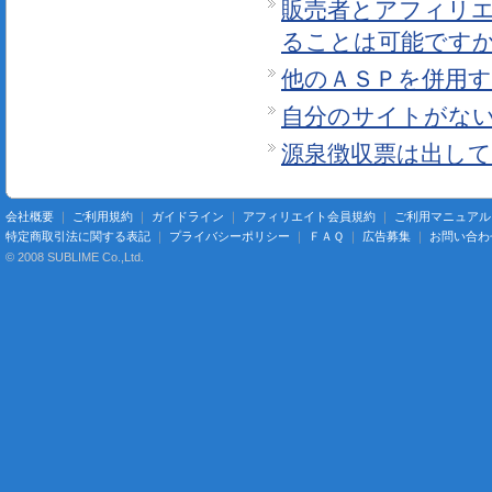
販売者とアフィリ
ることは可能です
他のＡＳＰを併用
自分のサイトがな
源泉徴収票は出し
会社概要
｜
ご利用規約
｜
ガイドライン
｜
アフィリエイト会員規約
｜
ご利用マニュアル
特定商取引法に関する表記
｜
プライバシーポリシー
｜
ＦＡＱ
｜
広告募集
｜
お問い合わ
© 2008 SUBLIME Co.,Ltd.