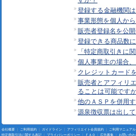
すか？
登録する金融機関
事業形態を個人か
販売者登録名を公
登録できる商品数
「特定商取引きに
個人事業主の場合
クレジットカード
販売者とアフィリ
ることは可能です
他のＡＳＰを併用
源泉徴収票は出し
会社概要
｜
ご利用規約
｜
ガイドライン
｜
アフィリエイト会員規約
｜
ご利用マニュアル
特定商取引法に関する表記
｜
プライバシーポリシー
｜
ＦＡＱ
｜
広告募集
｜
お問い合わ